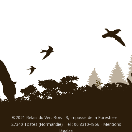
©2021 Relais du Vert Bois - 3, Impasse de la Forestiere -
27340 Tostes (Normandie). Tél : 06·8310·4866
-
Mentions
légales