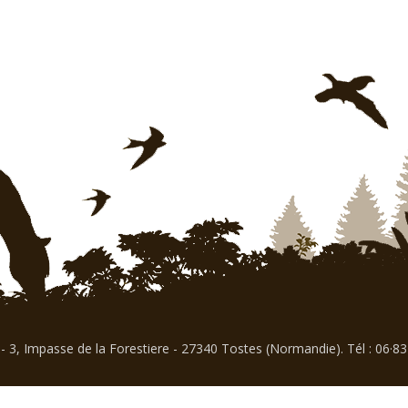
- 3, Impasse de la Forestiere - 27340 Tostes (Normandie). Tél : 06·8