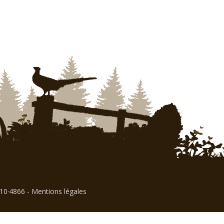
310·4866
-
Mentions légales