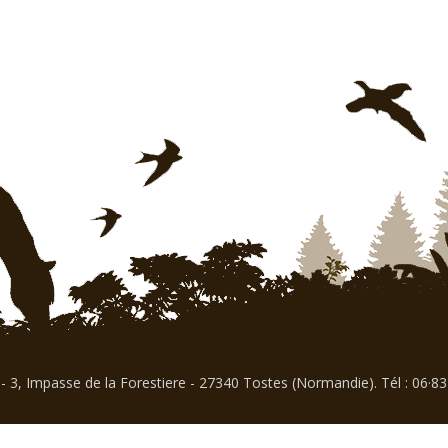
- 3, Impasse de la Forestiere - 27340 Tostes (Normandie). Tél : 06·8