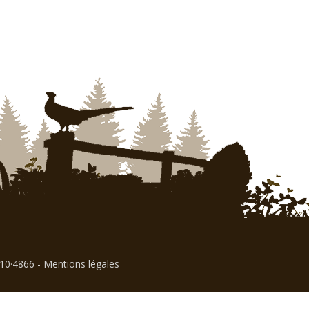
310·4866
-
Mentions légales