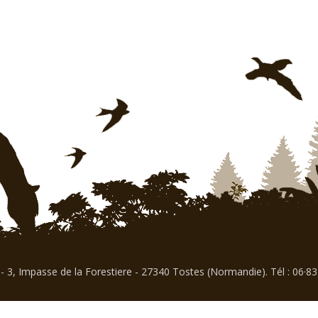
- 3, Impasse de la Forestiere - 27340 Tostes (Normandie). Tél : 06·8