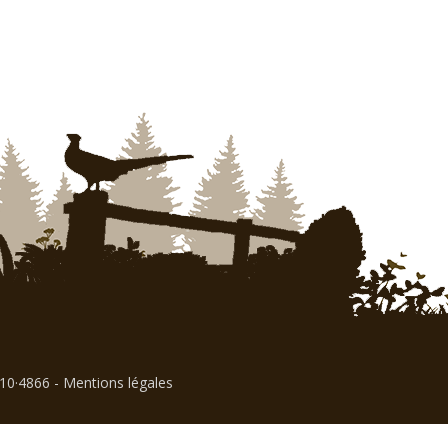
310·4866
-
Mentions légales