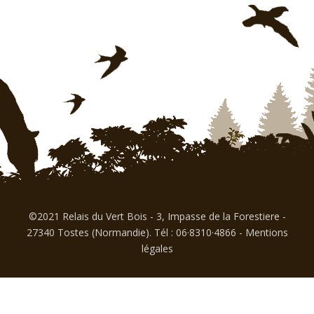
©2021 Relais du Vert Bois - 3, Impasse de la Forestiere -
27340 Tostes (Normandie). Tél : 06·8310·4866
-
Mentions
légales